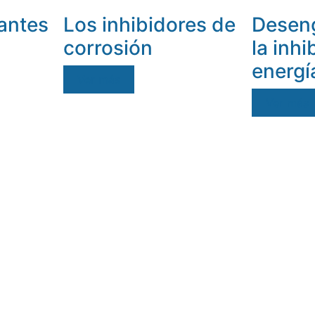
antes
Los inhibidores de
Desen
corrosión
la inhi
energí
Ver más
Ver más