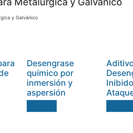
ra Metalúrgica y Galvánico
rgica y Galvánico
para
Desengrase
Aditiv
 de
químico por
Desen
inmersión y
Inibid
aspersión
Ataque
Ver más
Ver más