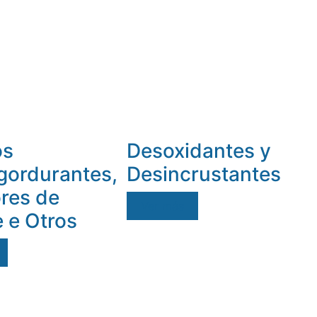
os
Desoxidantes y
gordurantes,
Desincrustantes
ores de
Ver más
 e Otros