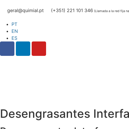
geral@quimial.pt
(+351) 221 101 346
(Llamada a la red fija n
PT
EN
ES
Desengrasantes Interfa