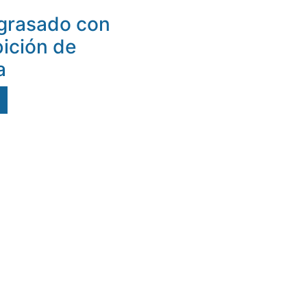
grasado con
bición de
a