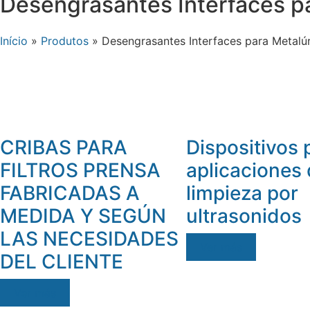
Desengrasantes Interfaces pa
Início
»
Produtos
»
Desengrasantes Interfaces para Metalú
CRIBAS PARA
Dispositivos 
FILTROS PRENSA
aplicaciones
FABRICADAS A
limpieza por
MEDIDA Y SEGÚN
ultrasonidos
LAS NECESIDADES
Ver más
DEL CLIENTE
Ver más