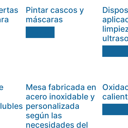
ertas
Pintar cascos y
Dispos
ara
máscaras
aplica
limpie
Ver más
ultras
Ver más
e
Mesa fabricada en
Oxidac
acero inoxidable y
calien
lubles
personalizada
Ver más
según las
necesidades del