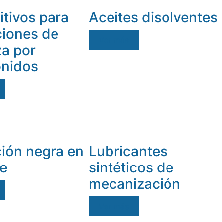
itivos para
Aceites disolventes
ciones de
Ver más
za por
onidos
ión negra en
Lubricantes
te
sintéticos de
mecanización
Ver más