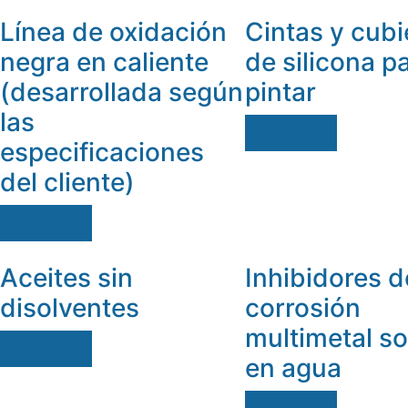
Línea de oxidación
Cintas y cubi
negra en caliente
de silicona p
(desarrollada según
pintar
las
Ver más
especificaciones
del cliente)
Ver más
Aceites sin
Inhibidores d
disolventes
corrosión
multimetal so
Ver más
en agua