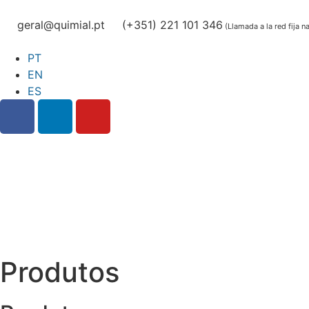
geral@quimial.pt
(+351) 221 101 346
(Llamada a la red fija n
PT
EN
ES
Produtos