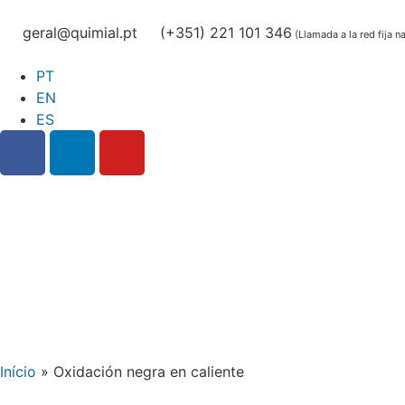
geral@quimial.pt
(+351) 221 101 346
(Llamada a la red fija n
PT
EN
ES
Início
»
Oxidación negra en caliente