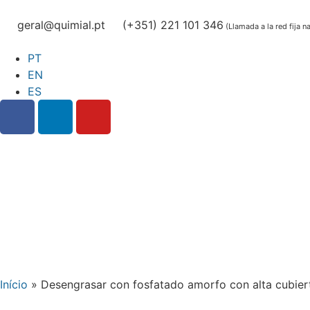
geral@quimial.pt
(+351) 221 101 346
(Llamada a la red fija n
PT
EN
ES
Início
»
Desengrasar con fosfatado amorfo con alta cubier