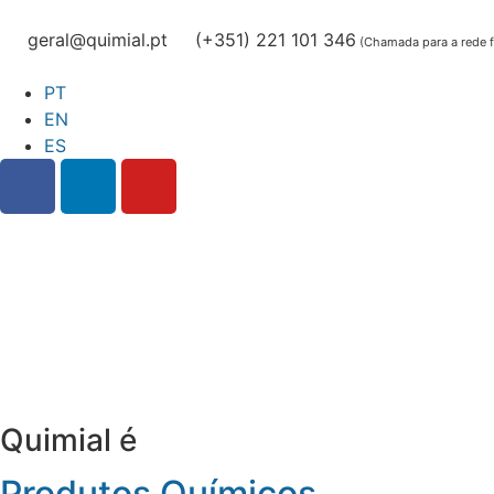
geral@quimial.pt
(+351) 221 101 346
(Chamada para a rede fi
PT
EN
ES
Quimial é
Produtos Químicos