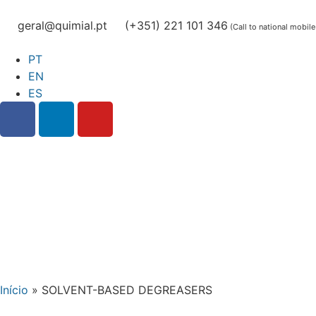
geral@quimial.pt
(+351) 221 101 346
(Call to national mobil
PT
EN
ES
Início
»
SOLVENT-BASED DEGREASERS