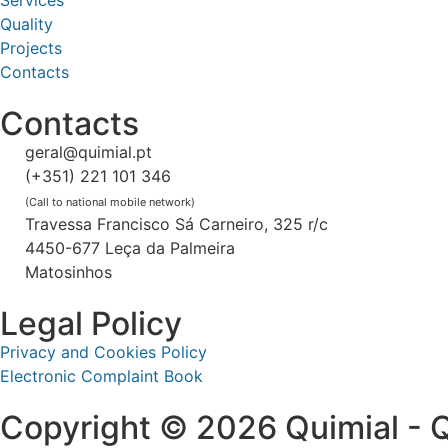
Services
Quality
Projects
Contacts
Contacts
geral@quimial.pt
(+351) 221 101 346
(Call to national mobile network)
Travessa Francisco Sá Carneiro, 325 r/c
4450-677 Leça da Palmeira
Matosinhos
Legal Policy
Privacy and Cookies Policy
Electronic Complaint Book
Copyright © 2026 Quimial - Qu