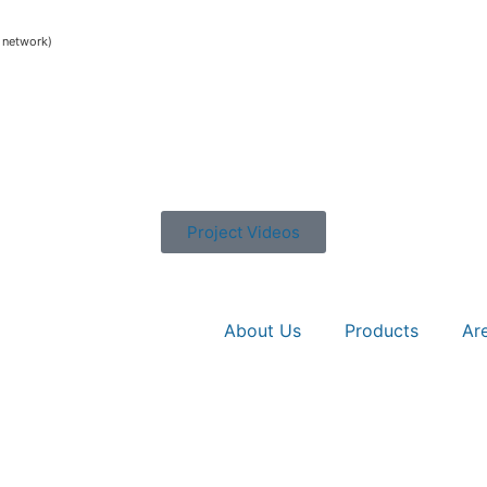
e network)
Project Videos
About Us
Products
Ar