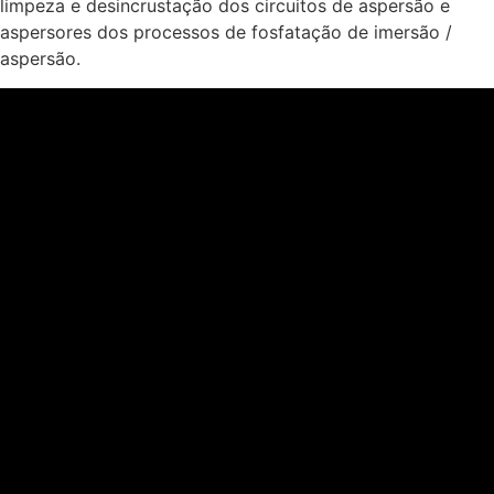
limpeza e desincrustação dos circuitos de aspersão e
aspersores dos processos de fosfatação de imersão /
aspersão.