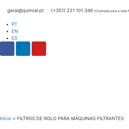
geral@quimial.pt
(+351) 221 101 346
(Chamada para a rede fi
PT
EN
ES
Início
»
FILTROS DE ROLO PARA MÁQUINAS FILTRANTES